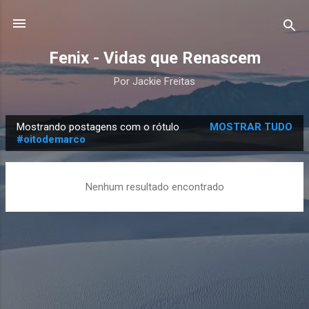
Pular para o conteúdo principal
Fenix - Vidas que Renascem
Por Jackie Freitas
Mostrando postagens com o rótulo
MOSTRAR TUDO
P
#oitodemarco
o
s
Nenhum resultado encontrado
t
a
g
e
n
s