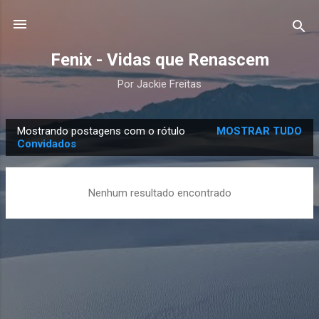
Pular para o conteúdo principal
Fenix - Vidas que Renascem
Por Jackie Freitas
Mostrando postagens com o rótulo
MOSTRAR TUDO
P
Convidados
o
s
Nenhum resultado encontrado
t
a
g
e
n
s