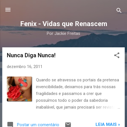
Pular para o conteúdo principal
Fenix - Vidas que Renascem
Por Jackie Freitas
Nunca Diga Nunca!
P
o
dezembro 16, 2011
s
t
Quando se atravessa os portais da pretensa
a
invencibilidade, deixamos para trás nossas
g
fragilidades e passamos a crer que
e
possuímos todo o poder da sabedoria
n
inabalável, que jamais precisará ser revista
ou aprimorada. Mesmo que iludidos pelo
s
próprio ego, sentimo-nos semideuses
LEIA MAIS »
Postar um comentário