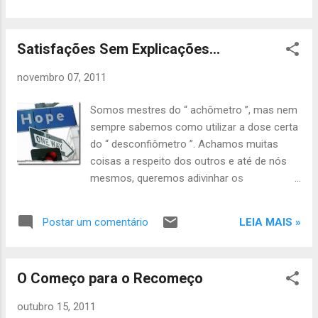
quem e como devemos ser, perdemos o
rumo... Encontros e desencontros fazem
Satisfações Sem Explicações…
parte da vida e, talvez, os maiores desvios
desse percurso sejam aqueles que nos
novembro 07, 2011
fazem distanciar de nós mesmos. Muitas
vezes sabemos que determinado rumo nos
Somos mestres do “ achômetro ”, mas nem
levará a lugares já visitados (e não
sempre sabemos como utilizar a dose certa
apreciados por nós), mas mesmo assim
do “ desconfiômetro ”. Achamos muitas
insistimos, através da teimosia, em olhá-los
coisas a respeito dos outros e até de nós
novamente. Não é a vida que nos testa,
mesmos, queremos adivinhar os
somos nós que nos desafiamos
pensamentos das pessoas, suas intenções
constantemente pela teimosia. Não
e impressões, mas na maior parte das
queremos provar nada a
LEIA MAIS »
Postar um comentário
vezes estamos vigilantes sobre o que elas
pensam de nós e quais são as impressões
que causamos a elas. Criamos uma espécie
O Começo para o Recomeço
de dependência e parece que nos
norteamos apenas baseados nas opiniões
outubro 15, 2011
alheias. Somos, na maior parte das vezes,