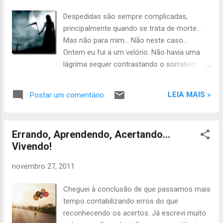
agradecimento!
Despedidas são sempre complicadas,
principalmente quando se trata de morte...
Mas não para mim... Não neste caso...
Ontem eu fui a um velório. Não havia uma
lágrima sequer contrastando o sorrateiro
sorriso que o meu rosto exibia. Aliás,
lágrimas não cabiam naquele momento... O
LEIA MAIS »
Postar um comentário
que pude sentir foi um alívio, um sabor
indescritível obtido através de uma espécie
de libertação. Aquela vida que partia dava
Errando, Aprendendo, Acertando…
lugar à outra, cheia de esperanças e
Vivendo!
expectativas, ansiosa por descobrir o que há
por detrás da grande cortina com infinitas
novembro 27, 2011
possibilidades diante de si. Hoje fui ao seu
enterro... A marcha fúnebre pedia passos
Cheguei à conclusão de que passamos mais
lentos, entretanto os meus aceleravam na
tempo contabilizando erros do que
medida em que o tempo me aproximava da
reconhecendo os acertos. Já escrevi muito
promessa de uma nova fase. Levei flores