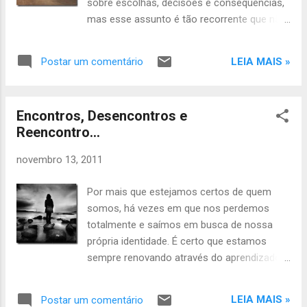
sobre escolhas, decisões e conseqüências,
para que o frescor da vida substituísse o
mas esse assunto é tão recorrente que não
cheiro da morte. Foi um gesto de
consigo deixar de abordá-lo. Para mim fica
agradecimento!
cada vez mais claro que colecionamos
LEIA MAIS »
Postar um comentário
como troféus os erros cometidos, fazendo
com que eles sejam as maiores
justificativas da vida. Se estivermos bem, os
Encontros, Desencontros e
acertos passam despercebidos e quase são
Reencontro…
irrelevantes; enquanto, se estamos mal, os
erros ganham um peso imensurável.
novembro 13, 2011
Por mais que estejamos certos de quem
somos, há vezes em que nos perdemos
totalmente e saímos em busca de nossa
própria identidade. É certo que estamos
sempre renovando através do aprendizado,
mas há também vezes em que
retrocedemos e tornamos ainda mais longo
LEIA MAIS »
Postar um comentário
o caminho trilhado. Por mais que saibamos