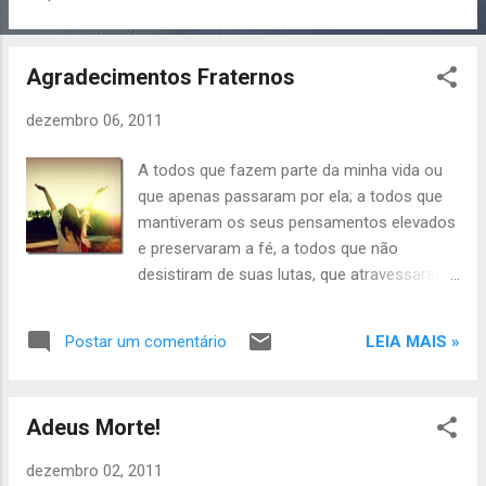
brincando com os comandos de uma vida
que é nossa, mas cujo “destino” independe
apenas de nossa vontade. Um dos perigos
Agradecimentos Fraternos
de se cruzar tais portais é o de trancá-los
com as chaves definitivas e conclusivas do
dezembro 06, 2011
“nunca” ou “para sempre”!
A todos que fazem parte da minha vida ou
que apenas passaram por ela; a todos que
mantiveram os seus pensamentos elevados
e preservaram a fé, a todos que não
desistiram de suas lutas, que atravessaram
desertos, venceram tormentas, curaram
feridas profundas... A todos que enxergaram
LEIA MAIS »
Postar um comentário
luz através de uma pequena fresta, que
encontraram fôlego quando pareciam
sufocar... Aos que prosseguiram na longa
Adeus Morte!
estrada, mesmo quando os passos se
enfraqueciam; que morreram e renasceram...
dezembro 02, 2011
A todos vocês, minha reverência e