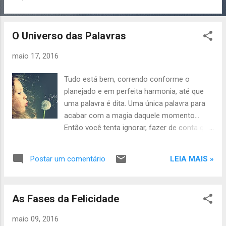
existência das limitantes amarras e do mal
que elas nos fazem. A pergunta que
perturba e nunca cala é: Quando,
O Universo das Palavras
efetivamente, teremos coragem para nos
libertar de tudo que não nos faz bem e nos
maio 17, 2016
sufoca? E não se trata necessariamente de
coragem, mas de uma consciência que grita
Tudo está bem, correndo conforme o
e ecoa por todo o nosso corpo... Não se
planejado e em perfeita harmonia, até que
trata de avaliar o tempo que durou essa
uma palavra é dita. Uma única palavra para
servidão e sim do tempo que ainda resta e
acabar com a magia daquele momento...
não pode mais ser desperdiçado. Coragem é
Então você tenta ignorar, fazer de conta que
um passo
não ouviu ou se convencer de que aquilo
não foi suficiente para mudar o seu
LEIA MAIS »
Postar um comentário
sentimento. Só que, infelizmente, foi e
colocou fim no encanto! Como lidar com as
palavras de modo que elas entrem e
As Fases da Felicidade
causem o efeito da forma que precisam?
Uma palavra sozinha é apenas uma palavra
maio 09, 2016
lançada... Inserida num contexto ou dita em