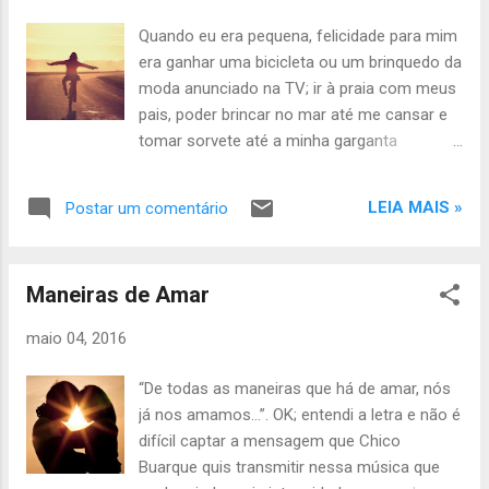
um determinado momento, tem um efeito
Quando eu era pequena, felicidade para mim
devastador, porque palavras traduzem
era ganhar uma bicicleta ou um brinquedo da
sentimentos, expressam emoções e
moda anunciado na TV; ir à praia com meus
acionam sensações que podem nos motivar
pais, poder brincar no mar até me cansar e
ou simplesmente nos paralisar. Às vezes é
tomar sorvete até a minha garganta
tão fácil acreditarmos nelas! Tanto que
congelar... Felicidade era estar entre as
ignoramos todos os sinais que as precedem
pessoas que eu amava (minha família), pois
ou que surgem após elas serem ditas. Fácil
LEIA MAIS »
Postar um comentário
esse era o único mundo que eu conhecia!
nos convencermos com belas palavras, mas
Depois, adolescente, felicidade era estar
difícil compreender as suas intenções.
com meus amigos, um novo mundo dentro
Significa que
Maneiras de Amar
do meu mundo. Era andar de bicicleta sem
direção planejada, livre e respirando um ar de
maio 04, 2016
pequena aventura, mesmo sabendo que ela
não me levaria muito longe e que a minha
“De todas as maneiras que há de amar, nós
casa seria o destino final. E era ótimo saber
já nos amamos...”. OK; entendi a letra e não é
que eu tinha para onde voltar.
difícil captar a mensagem que Chico
Buarque quis transmitir nessa música que