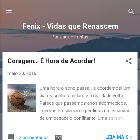
Pular para o conteúdo principal
Fenix - Vidas que Renascem
Por Jackie Freitas
Coragem... É Hora de Acordar!
P
o
maio 30, 2016
s
t
Uma hora o sono passa... e acordamos! Um
a
dia os sonhos findam e a realidade volta.
g
Parece que passamos anos adormecidos,
e
imersos no silêncio e perdidos na escuridão
n
de um pesadelo conflitante. Uma escravidão
inconsciente, mesmo que,
s
subconscientemente, saibamos da
LEIA MAIS »
2 comentários