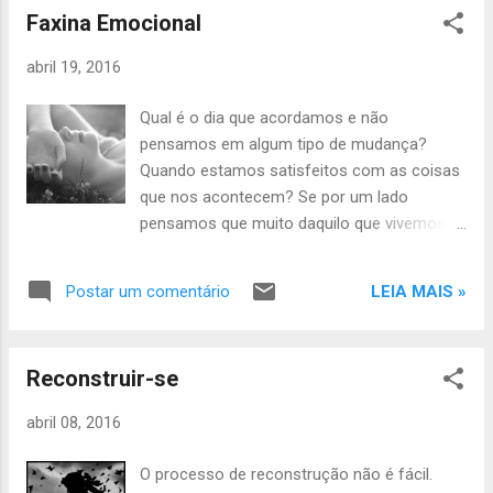
Faxina Emocional
aprendi e venho aprendendo é que os
sonhos moram num lugar distante e nem
abril 19, 2016
sempre se viabilizam. Estão protegidos
secretamente em nossos pensamentos e
Qual é o dia que acordamos e não
parece que só existem dentro dos nossos
pensamos em algum tipo de mudança?
olhos, fechados. Só os enxergamos quando
Quando estamos satisfeitos com as coisas
dormimos, porque mesmo que queiramos o
que nos acontecem? Se por um lado
contrário eles não acontecem enquanto
pensamos que muito daquilo que vivemos é
estamos acordados...
apenas consequência do que criamos, por
outro, tudo chega num limite que nos exige
LEIA MAIS »
Postar um comentário
alguma providência para mudarmos... Mudar
o rumo, a direção, a forma de pensar e agir,
de conceber, enfim, mudar a vida em algum
Reconstruir-se
detalhe que nos permita sentir benefícios
imediatos. Porque às vezes, são os detalhes
abril 08, 2016
que fazem diferença no contexto geral da
vida.
O processo de reconstrução não é fácil.