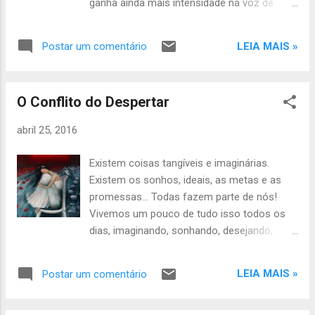
ganha ainda mais intensidade na voz de
Maria Bethânia; porém, entretanto, todavia,
no meu ponto de vista não há muitas
LEIA MAIS »
Postar um comentário
maneiras de amar... Tudo bem que no amor
se vive mil emoções como em uma
montanha russa, com seus altos e baixos,
O Conflito do Despertar
mas ele nunca deixará de proporcionar
aquele mágico sentimento que só quem
abril 25, 2016
ama ou amou de verdade sabe e não
consegue explicar. Nenhuma experiência
Existem coisas tangíveis e imaginárias.
explica ou se compara ao amor! Claro que
Existem os sonhos, ideais, as metas e as
algumas vezes nos decepcionamos, mas aí
promessas... Todas fazem parte de nós!
não estamos mais falando sobre amor e
Vivemos um pouco de tudo isso todos os
sim sobre expectativas... É nessa transição
dias, imaginando, sonhando, desejando,
que esquecemos o verdadeiro significado do
querendo que elas se viabilizem de alguma
amor e passamos a tentar compreender as
forma. Para algumas delas nos
nossas vontades, desejos e, em alguns
LEIA MAIS »
Postar um comentário
empenhamos arduamente e para outras
casos, egoísmo... Queremo-nos no outro...
sentamos e esperamos que aconteçam
Na
num passe de mágica... Uma coisa que