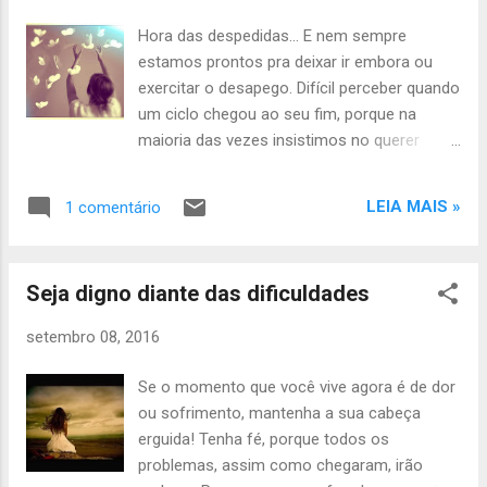
lentamente. Tenha medo apenas de ficar
Hora das despedidas... E nem sempre
parado.” e, no fundo, saber diferenciar uma
estamos prontos pra deixar ir embora ou
coisa da outra é que acaba nos confundindo
exercitar o desapego. Difícil perceber quando
algumas vezes. Não sabemos ao certo se
um ciclo chegou ao seu fim, porque na
estamos no processo lento do crescimento,
maioria das vezes insistimos no querer
absorvendo cada etapa da vida, aceitando
fazer dar certo ou em prolongar
nossas falhas e aprendendo com elas ou se
experiências que já cumpriram com o seu
apenas nos deixamos dominar pelo medo,
LEIA MAIS »
1 comentário
propósito. Despedidas, na maioria das
permitindo que ele nos paralise e impeça de
vezes, não são fáceis, principalmente
darmos o próximo passo. Às vezes parece
quando temos a sensação de que algo de
que caminhamos com uma venda nos olhos
Seja digno diante das dificuldades
nós também está partindo... Contudo,
e que a qualquer momen...
apesar de todas as dificuldades ou qualquer
setembro 08, 2016
tipo de apego que tenhamos; deixar partir é
permitir a renovação! É liberar espaço no HD
Se o momento que você vive agora é de dor
para processarmos um novo histórico de
ou sofrimento, mantenha a sua cabeça
informações, afinal a vida é dinâmica onde a
erguida! Tenha fé, porque todos os
todo o momento coisas novas nos
problemas, assim como chegaram, irão
acontecem e nos ensinam novas lições. E