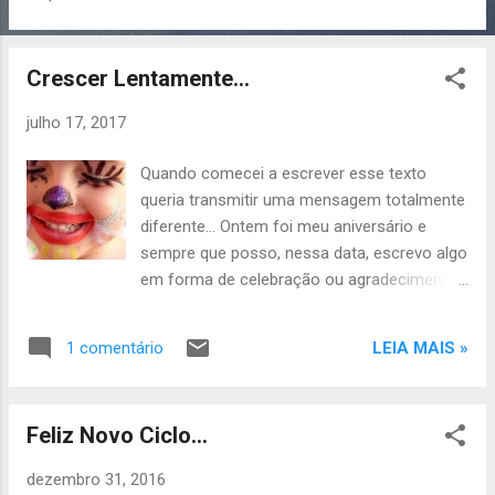
ter voltado naquele dia. Voltado atrás e
superado minha teimosia, birra e ranhetice ;
sentado e conversado ou, pelo menos,
Crescer Lentamente...
perguntado como você estava. Deveria ter
agido da forma correta com que os amigos
julho 17, 2017
agem uns com os outros... Mas não fiz e
simplesmente fui embora... Hoje, quem
Quando comecei a escrever esse texto
partiu foi você! E desta vez não terei a
queria transmitir uma mensagem totalmente
chance de reencontrá-lo com aquele sorriso
diferente... Ontem foi meu aniversário e
no olhar. Nem sequer terei a chance de pedir
sempre que posso, nessa data, escrevo algo
perdão por não ter sido a amiga que você
em forma de celebração ou agradecimento
precisava e esperava que eu fosse. Hoje
a vida. Mas, diferentemente dos anos
você partiu e tudo o que ficou foram as
anteriores, ontem não tinha esse objetivo
lembranças das muitas gargalhadas que
LEIA MAIS »
1 comentário
porque achava que não havia razões para
demos juntos. Ficou a dor de não ter te dito
comemorar... Estava dominada pela tristeza
que enquanto humanos erramos de todas
e por tantas insatisfações que não me
as formas, mas que nenhum erro deve
Feliz Novo Ciclo...
pareceu justo comemorar algo que eu
superar a ali...
mesma não enxergava. Tem um provérbio
dezembro 31, 2016
chinês que diz “Não tenha medo de crescer