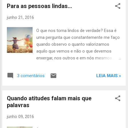
Para as pessoas lindas...
impulsiona adiante, como que dizendo: “não
desista, falta pouco...". E assim seguimos,
junho 21, 2016
guiados e orientados por uma fé capaz de
nos fazer superar as dores e os problemas;
O que nos torna lindos de verdade? Essa é
por uma força capaz de nos manter em pé,
uma pergunta que constantemente me faço
mesmo que enfraquecidos pelo cansaço de
quando observo o quanto valorizamos
tantas lutas ou pela desilusão de tantos
aquilo que vemos e não o que devemos
desencontros.
enxergar, nos outros e em nós mesmos...
Beleza, num primeiro momento e de forma
imediata, está associada à plástica: cabelos,
LEIA MAIS »
3 comentários
rosto, pernas, seios, bumbum... Corpo,
apenas corpo e nada mais! De preferência
bem cuidado, independente se é natural ou
Quando atitudes falam mais que
“fabricado”. É como dar mais importância à
palavras
embalagem do que ao presente em si.
Conteúdo não é tangível e, quase sempre, é
junho 09, 2016
imperceptível, simplesmente porque ele não
está ao alcance dos nossos olhos. Para