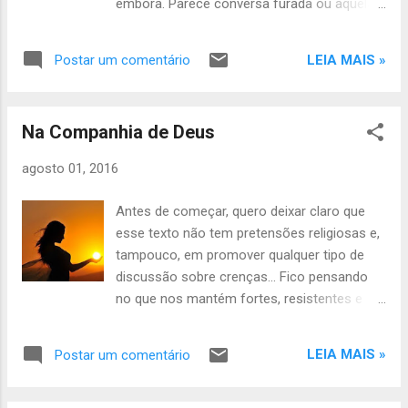
embora. Parece conversa furada ou aquela
precisamos estar prontos para sermos
batidinha de consolo no ombro, mas é
surpreendidos e encantados com as novas
verdade: não desanime, porque algo de
descobertas! Para que sofrer com algo que
LEIA MAIS »
Postar um comentário
extraordinário te aguarda, mesmo que neste
não nos acrescenta absolutamente mais
momento a sua fé esteja abalada. Tenho
nada? Para que corroer, remoer ou adoecer
receio em dar conselhos, porque tanto as
na insistência de fazer algo ser diferente, se
Na Companhia de Deus
expectativas quanto a fé, variam de pessoa
nós mesmos não podemos ser diferent...
pra pessoa, porém, uma coisa eu posso
agosto 01, 2016
sugerir por experiência: jamais demonstre
fraqueza e nunca seja vitima dos seus
Antes de começar, quero deixar claro que
problemas. Às vezes pensamos que ao
esse texto não tem pretensões religiosas e,
demonstrar nossas tristezas e fragilidade,
tampouco, em promover qualquer tipo de
as pessoas se sensibilizarão e farão algo
discussão sobre crenças... Fico pensando
para nos ajudar, mas, infelizmente, nem
no que nos mantém fortes, resistentes e
sempre essa “tática” tem resultados
persistentes nessa árdua luta que se chama
positivos. Com
vida. Todos nós travamos nossas batalhas e
LEIA MAIS »
Postar um comentário
somos testados diariamente em força, fé e
coragem... Por mais que pensamos em
desistir, ainda assim, algo nos orienta e nos