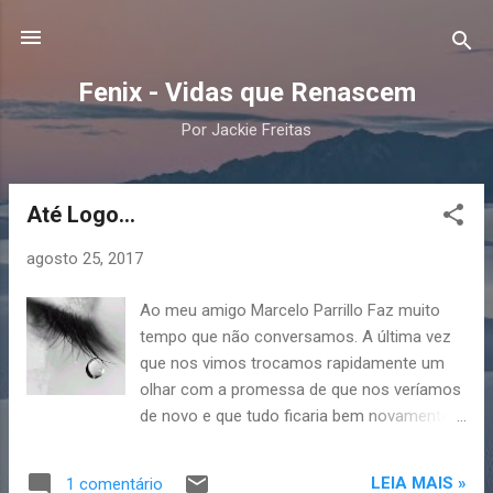
Pular para o conteúdo principal
Fenix - Vidas que Renascem
Por Jackie Freitas
Até Logo...
P
o
agosto 25, 2017
s
t
Ao meu amigo Marcelo Parrillo Faz muito
a
tempo que não conversamos. A última vez
g
que nos vimos trocamos rapidamente um
e
olhar com a promessa de que nos veríamos
n
de novo e que tudo ficaria bem novamente.
Mas não nos vimos mais... Não nos falamos
s
e nada ficou bem... Hoje penso que deveria
LEIA MAIS »
1 comentário