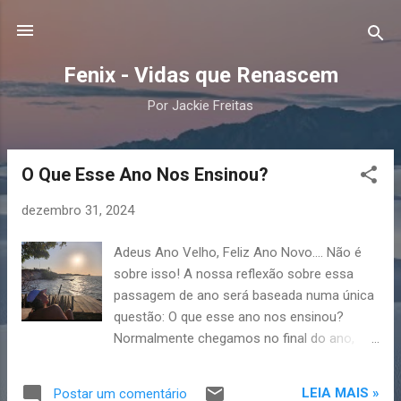
Pular para o conteúdo principal
Fenix - Vidas que Renascem
Por Jackie Freitas
O Que Esse Ano Nos Ensinou?
P
o
dezembro 31, 2024
s
t
Adeus Ano Velho, Feliz Ano Novo…. Não é
a
sobre isso! A nossa reflexão sobre essa
g
passagem de ano será baseada numa única
e
questão: O que esse ano nos ensinou?
n
Normalmente chegamos no final do ano,
ansiosos para nos livrarmos das
s
lembranças de dificuldades e, como no meu
LEIA MAIS »
Postar um comentário