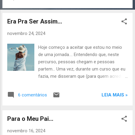
caso, das dores e do sofrimento…. Este foi
um dos mais difíceis anos que enfrentei na
vida, marcado por encerramento de ciclos,
Era Pra Ser Assim...
despedidas e lágrimas, onde minha fé e
forças foram testadas; ano em que fui
novembro 24, 2024
obrigada a enfrentar não apenas as
dificuldades, mas, sobretudo, a mim mesma!
Hoje começo a aceitar que estou no meio
E, acredite, quando nos tornamos o nosso
de uma jornada…. Entendendo que, neste
maior inimigo, este passa a ser o maior de
percurso, pessoas chegam e pessoas
todos os desafios! Passei boa parte deste
partem… Uma vez, durante um curso que eu
ano tendo que lidar com os meus medos e
fazia, me disseram que (para quem acredita
fraquezas, encarando partes ignoradas por
na reencarnação) quando escolhemos
mim e outras desconhecidas…. Foi um ano
reencarnar, Deus prepara a nossa trajetória e
de renovação, transformação e
LEIA MAIS »
6 comentários
“seleciona” as pessoas que farão parte dela.
autoconhecimento. Ano de faxina
Desde aquelas que permanecerão por mais
emocional, de tirar o lixo acumulado debaixo
tempo e terão relação direta conosco
do tapete…. Eu tenho todos os motivos para
Para o Meu Pai...
(família e amigos) até as que apenas
querer me livrar com urgência deste ano,
“esbarraremos” e nunca mais veremos….
mas...
novembro 16, 2024
Todas, sem exceção, têm importância! Sabe