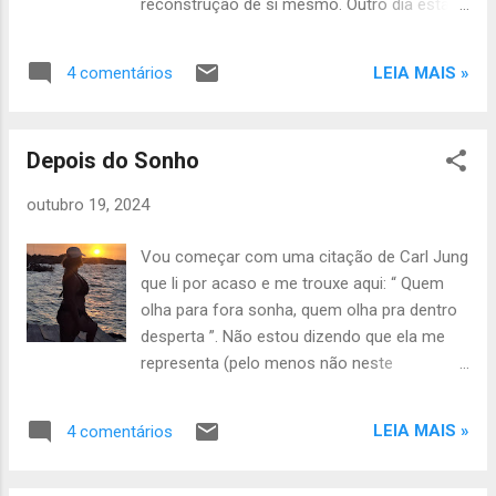
reconstrução de si mesmo. Outro dia estava
nos move pela vida e nos permite seguir em
lembrando de quando criei esse blog e o
frente de forma destemida. Podemos sofrer
motivo da escolha do nome Fênix….
diversas decepções, mas a certeza do amor
LEIA MAIS »
4 comentários
Obviamente pela simbologia dessa ave
desses “anjos”, nos conforta e fortalece,
mitológica, mas, principalmente porque,
afinal, qual amor seria mais honesto e
naquele período, era exatamente como eu
verdadeiro do que o deles? Recentemente
Depois do Sonho
me sentia: uma pessoa ressurgindo de suas
perdi o meu pai…. Sim, mais u...
próprias cinzas! Ainda hoje me vejo nesse
outubro 19, 2024
processo que parece não ter fim: lutando,
morrendo em batalhas e, depois de renascer
Vou começar com uma citação de Carl Jung
numa versão diferente das anteriores,
que li por acaso e me trouxe aqui: “ Quem
continuando com a vida que não “pega leve”
olha para fora sonha, quem olha pra dentro
em seus duros testes! Mas, a grande
desperta ”. Não estou dizendo que ela me
pergunta é: E quem não? Quem não passa
representa (pelo menos não neste
por isso? Portanto, concluindo de forma
momento), mas, de algum modo, me fez
muito obvia, somos TODOS, afinal, Fênix! Na
refletir…. Percebi, através dela, que tenho
minha humilde opinião, independente da sua
LEIA MAIS »
4 comentários
vivido longos dias, ou seja, a minha vida,
simbologia, Fênix deveria ser um tipo
olhando apenas para fora, vivendo a vida de
polissêmico de palavra, significando vários
uma pessoa que, talvez, nem seja eu!