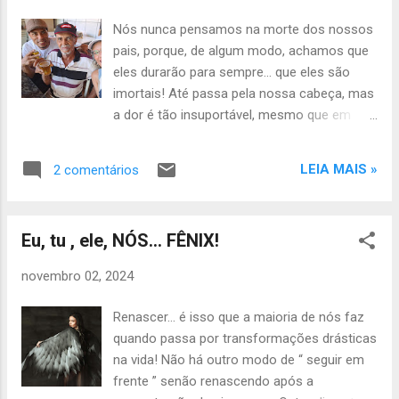
aquele lance do percurso da água que é
Nós nunca pensamos na morte dos nossos
modificado por uma pequena pedra que
pais, porque, de algum modo, achamos que
surge no seu caminho? É sobre isso! Ou
eles durarão para sempre… que eles são
seja, não tem a ver com o tamanho em si,
imortais! Até passa pela nossa cabeça, mas
mas com o fato daquela pedra estar, por
a dor é tão insuportável, mesmo que em
acaso ou não, naquele exato lugar e
pensamento e por breves segundos, que
momento. Pois é exatamente assim que
descartamos tal possibilidade e bloqueamos
ocorre conosco nesse intenso tráfego de
LEIA MAIS »
2 comentários
nossa mente para que ela nunca mais ouse
vidas! Para quem conhece o efeito
nos provocar tamanha dor. Nosso cordão
borboleta (e acredita nele), sabe que uma
umbilical imaginário está ligado aos dois (pai
ação, teoricamente inofensiva e sem
Eu, tu , ele, NÓS... FÊNIX!
e mãe) por toda a nossa vida e nunca
propósito, pode interferir e modificar o
aceitaremos essa ruptura! Temos os pais
curso da vida da...
novembro 02, 2024
como os nossos guardiões e anjos da
guarda, que nos ajudarão por toda a vida e
Renascer… é isso que a maioria de nós faz
que estarão conosco por todo o nosso
quando passa por transformações drásticas
percurso; protegendo e nos amparando
na vida! Não há outro modo de “ seguir em
contra as muitas quedas, aliviando nossas
frente ” senão renascendo após a
dores e medos…. Acho que essa segurança