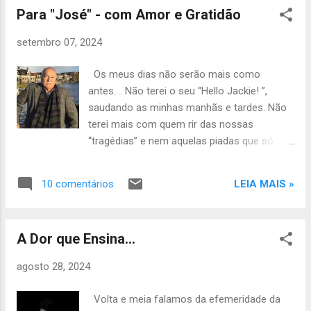
verbos, simultaneamente, como: levantar,
Para "José" - com Amor e Gratidão
Sonhando com uma vida distante da minha
superar, recomeçar, ressurgi...
própria realidade! Sonhando com pessoas
setembro 07, 2024
fictícias e permitindo que pessoas reais
sonhem e idealizem uma pessoa diferente
Os meus dias não serão mais como
daquela que sou! Quando se perde alguém
antes…. Não terei o seu “Hello Jackie! ”,
que conseguia enxergar e te distinguir na
saudando as minhas manhãs e tardes. Não
multidão, que sabia dos seus sonhos e,
terei mais com quem rir das nossas
também, da sua realidade, você fica com
“tragédias” e nem aquelas piadas que só
“preguiça” de pensar sobre a vida. Porém, o
você achava graça…. Nem aquelas músicas
trauma da perda provoca reações e
velhas que você adorava cantar para me
sentimentos que, em situações normais,
LEIA MAIS »
10 comentários
fazer rir.... O Sol continuará brilhando, mas
jamais saberíamos. A dor tem uma
aquele calor que nós achávamos que vinha
intensidade diferente e a sua extensão é
dele, hoje percebi que vinha de você, desse
assustadora! Ela dói em lugares que nem
A Dor que Ensina...
seu sorriso contagiante, capaz de iluminar e
sonhávamos existir e repercute além do...
aquecer o meu mundo! Não receberei mais
agosto 28, 2024
nenhuma ligação com aquele inglês, cujo
sotaque era a “mistureba” de vários idiomas:
Volta e meia falamos da efemeridade da
“Hi my dear! This is Mr. Ferreira! ”.