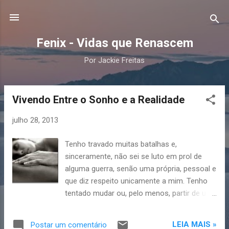
Pular para o conteúdo principal
Fenix - Vidas que Renascem
Por Jackie Freitas
Vivendo Entre o Sonho e a Realidade
P
o
julho 28, 2013
s
t
Tenho travado muitas batalhas e,
a
sinceramente, não sei se luto em prol de
g
alguma guerra, senão uma própria, pessoal e
e
que diz respeito unicamente a mim. Tenho
n
tentado mudar ou, pelo menos, partir de um
ponto, meticulosamente reavaliado, a fim de
s
concluir coisas que venho me negando a
LEIA MAIS »
Postar um comentário