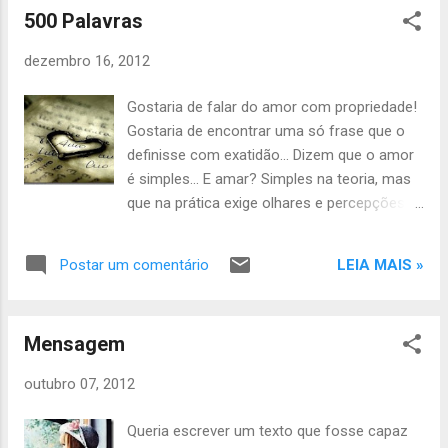
sim, de serenidade e humildade para
500 Palavras
Novo. Aproveitem este momento de
compreender de que o pouco que sabemos
profunda reflexão para redirecionarem os
...
dezembro 16, 2012
seus passos. Vençam o orgulho e aprendam
através da humildade. Comemorem com
Gostaria de falar do amor com propriedade!
entusiasmo o que deu certo e assumam,
Gostaria de encontrar uma só frase que o
acima de tudo, o que deu errado. Esta é uma
definisse com exatidão... Dizem que o amor
boa estratégia para recomeçar. Não pensem
é simples... E amar? Simples na teoria, mas
que o “Ano Novo” mudará as suas vidas se
que na prática exige olhares e percepções
vocês não forem capazes de reconhecerem
diferentes, interpretações sem confusões,
as suas fraquezas e falhas. E querem
mais atitudes e menos definições... Posso
saber? Tudo bem, vocês não precisam
LEIA MAIS »
Postar um comentário
dizer que sou afortunada, pois minhas
carregar o peso do fracasso.
buscas pelo amor nunca me levaram à
exaustão. Aliás, posso afirmar que nunca
Mensagem
encontrei o amor... Ele quem sempre me
encontrou! Sou abençoada em todos os
outubro 07, 2012
sentidos e é por isso que, de vez em
quando, faço questão de vir aqui e publicar a
Queria escrever um texto que fosse capaz
minha gratidão.