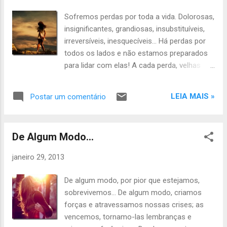
obvio e ao mesmo tempo bloqueia a nossa
Sofremos perdas por toda a vida. Dolorosas,
visão, prendendo-nos na comodidade e
insignificantes, grandiosas, insubstituíveis,
transformando o medo em barreiras
irreversíveis, inesquecíveis... Há perdas por
gigantescas para as novas descobertas.
todos os lados e não estamos preparados
para lidar com elas! A cada perda, velhas
perguntas ressurgem e questionamos sobre
justiça e merecimento com o amargor da
LEIA MAIS »
Postar um comentário
impotência e frustração. Lutamos por
conquistas e vitórias, planejando uma vida
perfeita, onde as perdas não têm espaço.
De Algum Modo…
Mas elas existem e nos rondam o tempo
todo com a difícil missão de lembrar-nos da
janeiro 29, 2013
importância de vivermos intensamente cada
momento de nossas vidas e, acima de tudo,
De algum modo, por pior que estejamos,
com gratidão pelo que temos. Infelizmente
sobrevivemos... De algum modo, criamos
só valorizamos as conquistas quando as
forças e atravessamos nossas crises; as
perdemos. Entretanto, a boa notícia é que
vencemos, tornamo-las lembranças e
algumas perdas nos trazem de volta a