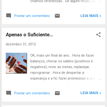
criamos referências... De algum modo, uma
consciência sobre a grandeza da vida e nos
força inexplicável toma conta de nós e faz
devolvem a visão 360 graus, capaz de nos
com andemos com os olhos em linha reta,
mostrar tudo e todos que nos cercam...
LEIA MAIS »
Postar um comentário
vislumbrando um horizonte de esperança.
Não abaixamos nossas cabeças para olhar
o chão que pisamos... Apenas seguimos em
Apenas o Suficiente…
frente... De algum modo a vida se encarrega
de acertar as arestas e nos colocar onde
dezembro 31, 2012
devemos estar... Nestes momentos, mesmo
cegos, somos simplesmente guiados... De
OK, mais um final de ano... Hora de fazer
algum modo, o passado passa... As
balanços, checar os saldos (positivos e
lembranças não causam mais sofrimentos
negativos), rever as metas, replanejar,
e até nos trazem algum alento... De algum
reprogramar... Hora de despertar a
modo transformamos as cinzas e nos
esperança e a fé, fazer promessas a si e
reconstruímos, porque precisamos
aos outros... No fundo nada mudou. Não se
continuar... Mais fortes e crentes de que algo
iludam! Tudo continua exatamente como
maior (e melhor) nos fora reservado. Talvez
LEIA MAIS »
Postar um comentário
antes; entretanto, somos capazes de
não precisemos de explicações para tudo,
promover as nossas próprias mudanças e é
porque simplesmente não há! Precisamos,
aí que nasce o verdadeiro significado do Ano