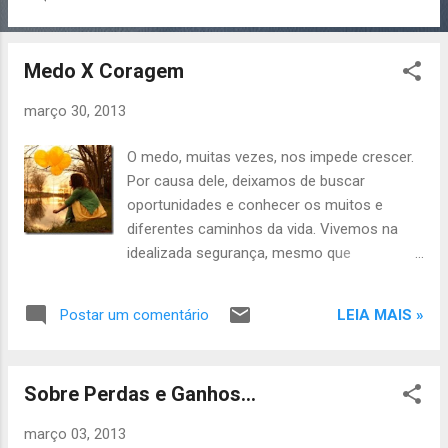
aceitar... Se eu disser que obtive alguma
resposta, estarei mentindo; mas, se disser
também que não consegui compreender
Medo X Coragem
nada, minto igualmente. O fato é que quanto
mais persisto nessa cruzada, mais distante
março 30, 2013
fico dos meus sonhos, mas isso, com o
passar do tempo, torna-se constatação de
O medo, muitas vezes, nos impede crescer.
que a realidade está distante de qualquer
Por causa dele, deixamos de buscar
sonho. Questiono os sonhos... Eles existem,
oportunidades e conhecer os muitos e
mas às vezes é apenas um lugar seguro
diferentes caminhos da vida. Vivemos na
onde nos escondemos para atenuar a dor
idealizada segurança, mesmo que
da vida que temos.
insatisfeitos, e não nos permitimos olhar
além dos muros que o medo constrói em
LEIA MAIS »
Postar um comentário
nossa volta. Mas, chega um momento que
precisamos avançar e fazer da coragem a
nossa principal arma de sobrevivência. Não
Sobre Perdas e Ganhos...
acredito que a vida seja complicada... Tenho,
cada vez mais, certeza de que a sua
março 03, 2013
simplicidade é que nos desafia a enxergar o