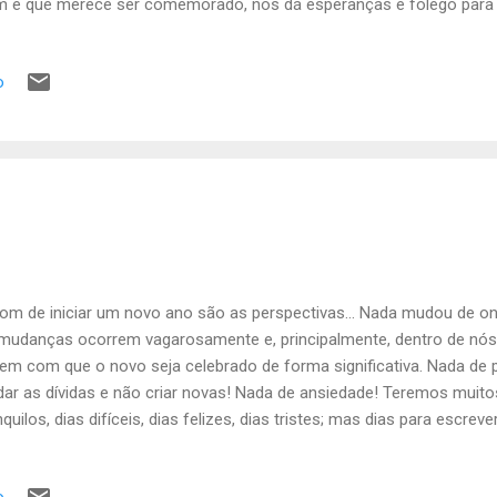
 e que merece ser comemorado, nos dá esperanças e fôlego para os
so aniversário simboliza não apenas o dia do nosso nascimento, m
dadeiro, onde resgatamos todo o nosso passado, sem precisarmos 
o
amos apenas como referência, para sabermos de onde viemos e q
ante, otimistas e certos de que através de todo o aprendizado adqu
da melhor do que já fizemos!
om de iniciar um novo ano são as perspectivas... Nada mudou de on
mudanças ocorrem vagarosamente e, principalmente, dentro de nó
em com que o novo seja celebrado de forma significativa. Nada d
dar as dívidas e não criar novas! Nada de ansiedade! Teremos muitos
nquilos, dias difíceis, dias felizes, dias tristes; mas dias para escr
plesmente reescrevermos um capítulo diferente. O bom de iniciar u