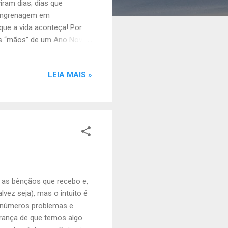
ram dias; dias que
 engrenagem em
ue a vida aconteça! Por
as “mãos” de um Ano Novo
olvem. É preciso atitude e
os desafios que nos são
LEIA MAIS »
mente e as portas do
 e vivemos intensamente o
 as bênçãos que recebo e,
lvez seja), mas o intuito é
 inúmeros problemas e
brança de que temos algo