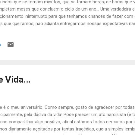
undos que se tornam minutos, que se tornam horas; de horas que vi
pletam meses que concluem o ciclo de um ano... Uma verdadeira
cionamento ininterrupto para que tenhamos chances de fazer com q
s que queiramos, não adianta entregarmos nossas expectativas n
que não é dessa forma simplista que as coisas acontecem ou se res
posição para a vida; vontade e, sobretudo, coragem para enfrentar 
o
postos! Somente assim damos sentido ao novo, quando abrimos a 
ação para receber o futuro. Quando nos desprendemos do passado
sente.
 Vida...
e é o meu aniversário. Como sempre, gosto de agradecer por todas
ncipalmente, pela dádiva da vida! Pode parecer um ato narcisista (e ta
nas compartilhar algo positivo, afinal estamos todos cercados por
os diariamente açoitados por tantas tragédias, que a simples lem