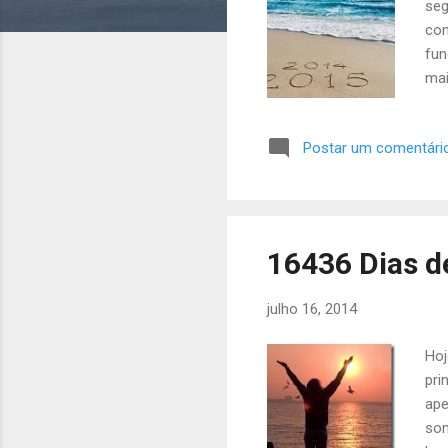
seg
s
com
fun
mai
por
dis
Postar um comentári
pro
cor
pre
16436 Dias de
julho 16, 2014
Hoj
pri
ape
som