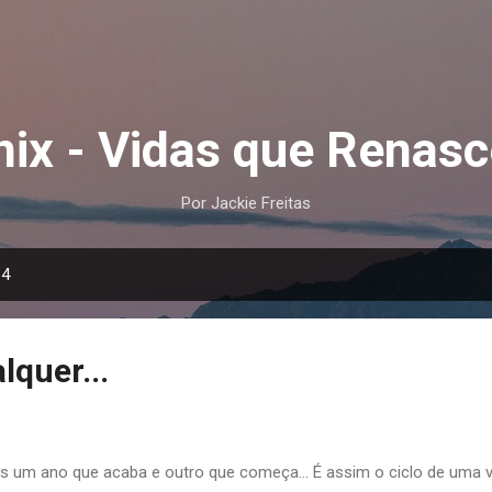
Pular para o conteúdo principal
nix - Vidas que Renas
Por Jackie Freitas
14
lquer...
s um ano que acaba e outro que começa... É assim o ciclo de uma 