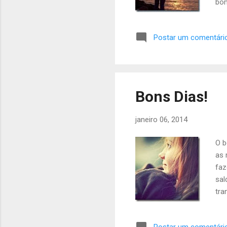
bom
nos
ver
Postar um comentári
Olh
adi
ain
Bons Dias!
janeiro 06, 2014
O b
as 
faz
sal
tra
sim