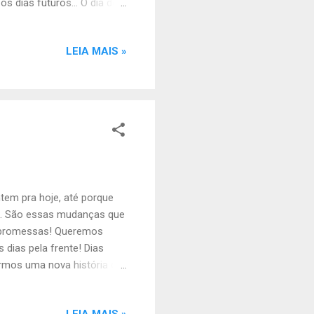
 dias futuros... O dia do
as o início de um novo ano
nos prender a ele.
LEIA MAIS »
uem fomos, para olharmos
irido, faremos muito mais e
tem pra hoje, até porque
s. São essas mudanças que
e promessas! Queremos
 dias pela frente! Dias
evermos uma nova história ou
m novo ano é a esperança...
LEIA MAIS »