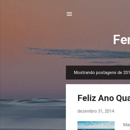
Fe
Mostrando postagens de 20
P
o
s
Feliz Ano Qua
t
a
dezembro 31, 2014
g
e
Mai
n