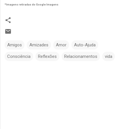
*Imagens retiradas do Google Imagens
Amigos
Amizades
Amor
Auto-Ajuda
Consciência
Reflexões
Relacionamentos
vida
C
o
m
e
n
t
á
r