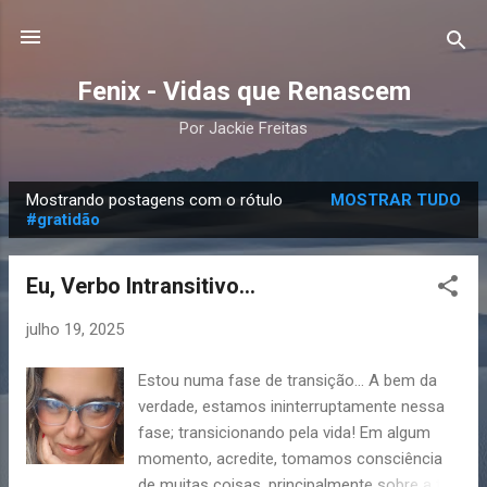
Pular para o conteúdo principal
Fenix - Vidas que Renascem
Por Jackie Freitas
Mostrando postagens com o rótulo
MOSTRAR TUDO
P
#gratidão
o
s
Eu, Verbo Intransitivo...
t
a
julho 19, 2025
g
Estou numa fase de transição… A bem da
e
verdade, estamos ininterruptamente nessa
n
fase; transicionando pela vida! Em algum
s
momento, acredite, tomamos consciência
de muitas coisas, principalmente sobre a tal