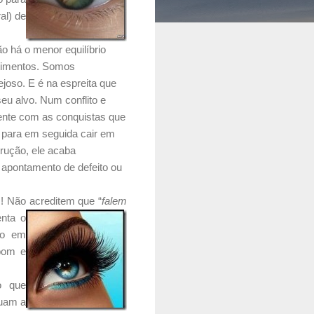
al) de
ão há o menor equilíbrio
entimentos. Somos
joso. E é na espreita que
seu alvo. Num conflito e
mente com as conquistas que
, para em seguida cair em
rução, ele acaba
 apontamento de defeito ou
! Não acreditem que “
falem
enta o
do em
 bom e
o que
ruam a