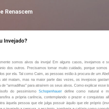
Pular para o conteúdo principal
que Renascem
u Invejado?
amente somos alvos da inveja! Em alguns casos, invejamos e s
túnio dos outros. Precisamos tomar muito cuidado, porque somos
dos por ela. Tal como Caim, as pessoas estão à procura de um Abe
 até matam, mas na maior parte das vezes, os invejosos gastam
 de “armadilhas” para atraírem os seus alvos. Como explicar esse
lósofo do pessimismo
Schopenhauer
define como natural e 
nsfira a própria carência, contemplando o prazer e conquistas al
tra àquela pessoa que ele julga possuir àquilo que ele próprio (inv
re o invejado a censura, o escárnio, zombaria e calúnia como consol