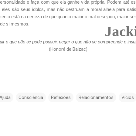
ersonalidade e faça com que ela ganhe vida própria. Podem até es
l, eles são seus ídolos, mas não destruam a moral alheia para sa
mento está na certeza de que quanto maior o mal desejado, maior ser
 de si mesmos.
Jacki
ruir o que não se pode possuir, negar o que não se compreende e insult
(Honoré de Balzac)
Ajuda
Consciência
Reflexões
Relacionamentos
Vícios