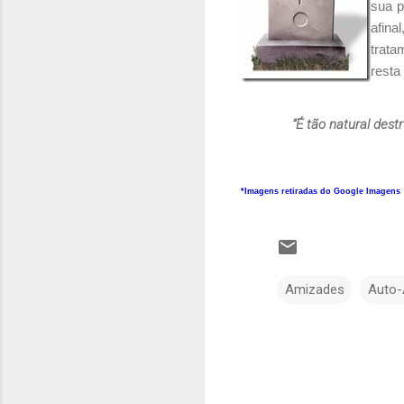
sua p
afina
trata
resta
“É tão natural dest
*Imagens retiradas do Google Imagens
Amizades
Auto-
C
o
m