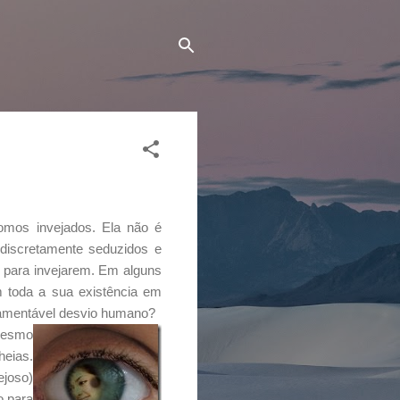
omos invejados. Ela não é
 discretamente seduzidos e
l para invejarem. Em alguns
 toda a sua existência em
 lamentável desvio humano?
mesmo
heias.
ejoso)
o para