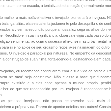
josos usam como escudo, a tentativa de destruição (normalmente mor
o melhor e mais notável estiver o invejado, pior estará o invejoso. N
 balança, aliás, ela se sustenta justamente pelo desequilíbrio de s
nados a viver na escuridão porque a nossa luz cega os olhos do inve
ge. Recolhido em sua insignificância, observa e vigia cada passo do 
adição sentimental, ao odiar o sucesso alheio, se masturba mental
 para si e no ápice de seu orgasmo regozija-se na imagem do outro
rios. O invejoso é paradoxal por natureza. No empenho da desconst
m a construção de sua vítima, fortalecendo-a, destacando-a em cada
nvejadas, eu recomendo continuarem com a sua vida de brilho e luz
falem de mim
” seja construtivo. Não é essa a base que fundam
empre existirão e a eles cabe apenas o mundo próprio, perdi
Melhor do que ser reconhecido por um invejoso é reconhecer-se
s.
 as pe
ssoas invejosas, não posso recomendar nada mais d
brirem a própria vida. Parem de apontar defeitos nos outros! Const