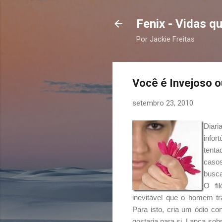
Fenix - Vidas 
Por Jackie Freitas
Você é Invejoso o
setembro 23, 2010
Diari
infor
tenta
casos
busca
O fi
inevitável que o homem tra
Para isto, cria um ódio con
gostaria para si. Lança sob