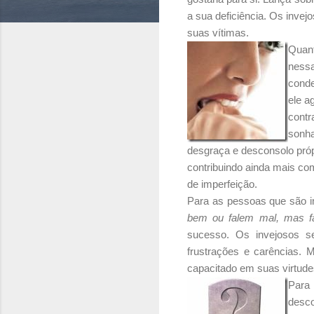
a sua deficiência. Os inve
suas vítimas.
Quant
nessa
conde
ele a
contr
sonha
desgraça e desconsolo próp
contribuindo ainda mais co
de imperfeição.
Para as pessoas que são i
be
m ou falem mal, mas 
sucesso. Os invejosos s
frustrações e carências. 
capacitado em suas virtude
Para
desco