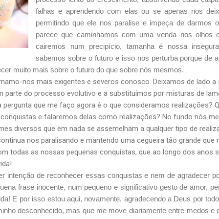
falhas e aprendendo com elas ou se apenas nos dei
permitindo que ele nos paralise e impeça de darmos 
parece que caminhamos com uma venda nos olhos e
cairemos num precipício, tamanha é nossa insegur
sabemos sobre o futuro e isso nos perturba porque d
ecer muito mais sobre o futuro do que sobre nós mesmos.
namo-nos mais exigentes e severos conosco. Deixamos de lado a 
 parte do processo evolutivo e a substituímos por misturas de lam
 a pergunta que me faço agora é o que consideramos realizações?
conquistas e falaremos delas como realizações? No fundo nós m
nomes diversos que em nada se assemelham a qualquer tipo de real
ontinua nos paralisando e mantendo uma cegueira tão grande que 
om todas as nossas pequenas conquistas, que ao longo dos anos 
ida!
er intenção de reconhecer essas conquistas e nem de agradecer 
na frase inocente, num pequeno e significativo gesto de amor, pe
ida! E por isso estou aqui, novamente, agradecendo a Deus por tod
nho desconhecido, mas que me move diariamente entre medos e d