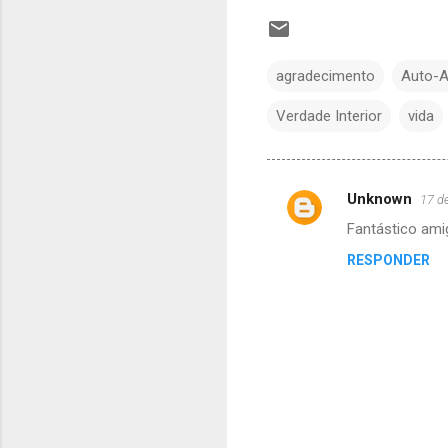
agradecimento
Auto-A
Verdade Interior
vida
Unknown
17 d
C
Fantástico ami
o
RESPONDER
m
e
n
t
á
r
i