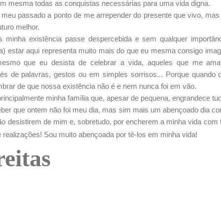
im mesma todas as conquistas necessárias para uma vida digna.
eu passado a ponto de me arrepender do presente que vivo, mas 
turo melhor.
s minha existência passe despercebida e sem qualquer importân
a) estar aqui representa muito mais do que eu mesma consigo imag
esmo que eu desista de celebrar a vida, aqueles que me am
vés de palavras, gestos ou em simples sorrisos... Porque quand
brar de que nossa existência não é e nem nunca foi em vão.
principalmente minha família que, apesar de pequena, engrandece tud
eber que ontem não foi meu dia, mas sim mais um abençoado dia co
ão desistirem de mim e, sobretudo, por encherem a minha vida com 
 realizações! Sou muito abençoada por tê-los em minha vida!
reitas