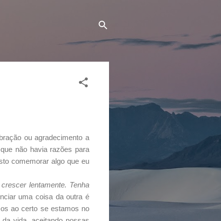
ebração ou agradecimento a
 que não havia razões para
usto comemorar algo que eu
crescer lentamente. Tenha
enciar uma coisa da outra é
os ao certo se estamos no
 da vida, aceitando nossas