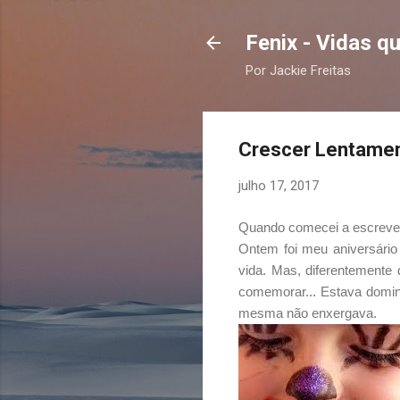
Fenix - Vidas 
Por Jackie Freitas
Crescer Lentamen
julho 17, 2017
Quando comecei a escrever 
Ontem foi meu aniversário
vida. Mas, diferentemente
comemorar... Estava domin
mesma não enxergava.