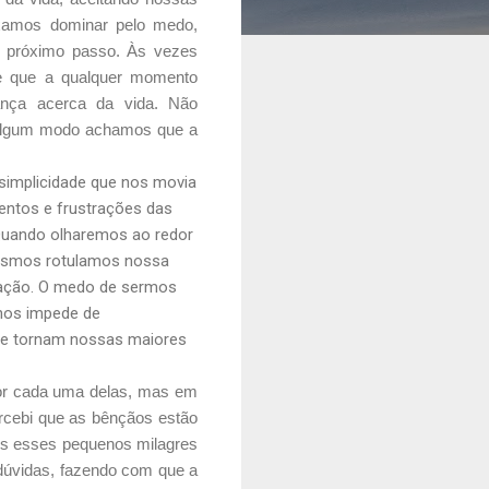
xamos dominar pelo medo,
o próximo passo. Às vezes
 que a qualquer momento
ança acerca da vida. Não
e algum modo achamos que a
simplicidade que nos movia
entos e frustrações das
 Quando olharemos ao redor
esmos rotulamos nossa
ização. O medo de sermos
nos impede de
se tornam nossas maiores
por cada uma delas, mas em
rcebi que as bênçãos estão
os esses pequenos milagres
úvidas, fazendo com que a