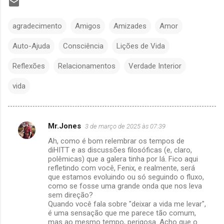
agradecimento
Amigos
Amizades
Amor
Auto-Ajuda
Consciência
Lições de Vida
Reflexões
Relacionamentos
Verdade Interior
vida
Mr.Jones
3 de março de 2025 às 07:39
C
Ah, como é bom relembrar os tempos de
o
diHITT e as discussões filosóficas (e, claro,
m
polêmicas) que a galera tinha por lá. Fico aqui
refletindo com você, Fenix, e realmente, será
e
que estamos evoluindo ou só seguindo o fluxo,
como se fosse uma grande onda que nos leva
n
sem direção?
t
Quando você fala sobre "deixar a vida me levar",
é uma sensação que me parece tão comum,
á
mas ao mesmo tempo, perigosa. Acho que o