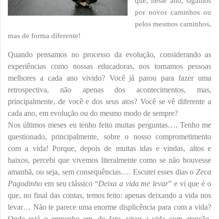
que, neste ano, sigamos
por novos caminhos ou
pelos mesmos caminhos,
mas de forma diferente!
Quando pensamos no processo da evolução, considerando as
experiências como nossas educadoras, nos tornamos pessoas
melhores a cada ano vivido? Você já parou para fazer uma
retrospectiva, não apenas dos acontecimentos, mas,
principalmente, de você e dos seus atos? Você se vê diferente a
cada ano, em evolução ou do mesmo modo de sempre?
Nos últimos meses eu tenho feito muitas perguntas…. Tenho me
questionado, principalmente, sobre o nosso comprometimento
com a vida! Porque, depois de muitas idas e vindas, altos e
baixos, percebi que vivemos literalmente como se não houvesse
amanhã, ou seja, sem consequências…. Escutei esses dias o
Zeca
Pagodinho
em seu clássico “
Deixa a vida me levar
” e vi que é o
que, no final das contas, temos feito: apenas deixando a vida nos
levar… Não te parece uma enorme displicência para com a vida?
Onde está o empenho em, de fato, viver a vida com atenção,