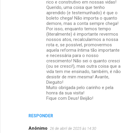
rico e construtivo em nossas vidas!
Querido, uma coisa que tenho
aprendido (e testemunhado) é que o
boleto chega! Não importa o quanto
demore, mas a conta sempre chega!
Por isso, enquanto temos tempo
(literalmente) é importante revermos
nossos atos, recalcularmos a nossa
rota e, se possível, promovermos
aquela reforma íntima tão importante
e necessária para o nosso
crescimento! Não sei o quanto cresci
(ou se cresci!), mas outra coisa que a
vida tem me ensinado, também, é não
desistir de mim mesma! Avante,
Dieguito!
Muito obrigada pelo carinho e pela
honra da sua visita!
Fique com Deus! Beijão!
RESPONDER
Anônimo
26 de abril de 2025 às 14:30