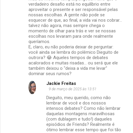
r
verdadeiro desafio está no equilíbrio entre
aproveitar o presente e ser responsável pelas
i
nossas escolhas. A gente não pode se
o
esquecer de que, ao final, a vida vai nos cobrar...
talvez não agora, mas sempre chega o
s
momento de olhar para trás e ver se nossas
escolhas nos levaram para onde realmente
queríamos.
E, claro, eu não poderia deixar de perguntar:
você ainda se lembra do polêmico Dieguito de
outrora? 😂 Aqueles tempos de debates
acalorados e muitas risadas… ou será que ele
também deixou o "deixa a vida me levar"
dominar seus rumos?
Jackie Freitas
9 de março de 2025 às 13:51
Dieguito, meu querido, como não
lembrar de você e dos nossos
intensos debates? Como não lembrar
daquelas montagens maravilhosas
(com dublagem e tudo!) daqueles
episódios de Friends? Realmente é
ótimo lembrar esse tempo que foi tão