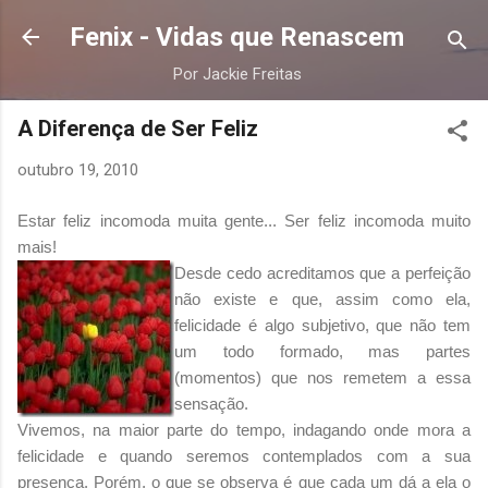
Pular para o conteúdo principal
Fenix - Vidas que Renascem
Por Jackie Freitas
A Diferença de Ser Feliz
outubro 19, 2010
Estar feliz incomoda muita gente... Ser feliz incomoda muito
mais!
Desde cedo acreditamos que a perfeição
não existe e que, assim como ela,
felicidade é algo subjetivo, que não tem
um todo formado, mas partes
(momentos) que nos remetem a essa
sensação.
Vivemos, na maior parte do tempo, indagando onde mora a
felicidade e quando seremos contemplados com a sua
presença. Porém, o que se observa é que cada um dá a ela o