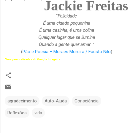
Jackie Freitas
“
Felicidade
É uma cidade pequenina
É uma casinha, é uma colina
Qualquer lugar que se ilumina
Quando a gente quer amar
...”
(
Pão e Poesia – Moraes Moreira / Fausto Nilo
)
*Imagens retiradas do Google Imagens
agradecimento
Auto-Ajuda
Consciência
Reflexões
vida
C