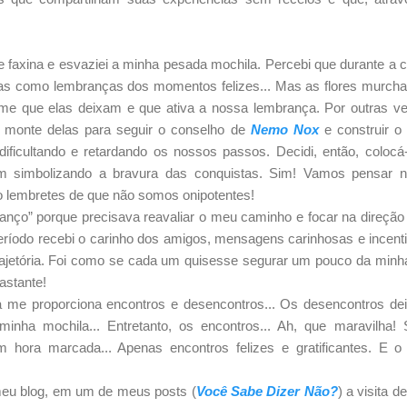
e faxina e esvaziei a minha pesada mochila. Percebi que durante a
las como lembranças dos momentos felizes... Mas as flores murch
ume que elas deixam e que ativa a nossa lembrança. Por outras 
 monte delas para seguir o conselho de
Nemo Nox
e construir o
icultando e retardando os nossos passos. Decidi, então, colocá-
tem simbolizando a bravura das conquistas. Sim! Vamos pensar n
o lembretes de que não somos onipotentes!
lanço” porque precisava reavaliar o meu caminho e focar na direçã
período recebi o carinho dos amigos, mensagens carinhosas e ince
rajetória. Foi como se cada um quisesse segurar um pouco da minha
astante!
da me proporciona encontros e desencontros... Os desencontros dei
nha mochila... Entretanto, os encontros... Ah, que maravilha! 
 hora marcada... Apenas encontros felizes e gratificantes. E 
eu blog, em um de meus posts (
Você Sabe Dizer Não?
) a visita d