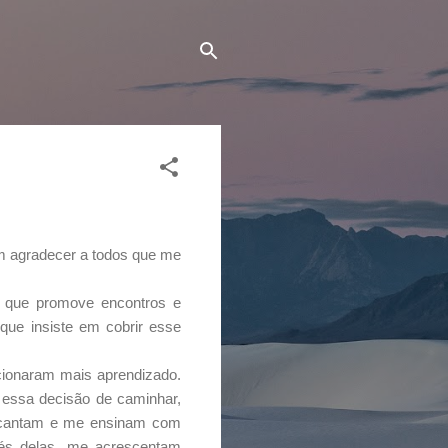
m agradecer a todos que me
s, que promove encontros e
que insiste em cobrir esse
cionaram mais aprendizado.
 essa decisão de caminhar,
encantam e me ensinam com
és delas, me acrescentam