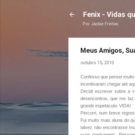
Fenix - Vidas 
Por Jackie Freitas
Meus Amigos, Sua
outubro 15, 2010
Confesso que pensei muito 
incentivaram chegar até aqu
Decidi escrever sobre a v
desencontros, que me faz 
grande espetáculo: VIDA!
Percorri, num breve regre
Fui muito mais aluna do q
talvez não encontrasse m
suas mensagens. Pessoas