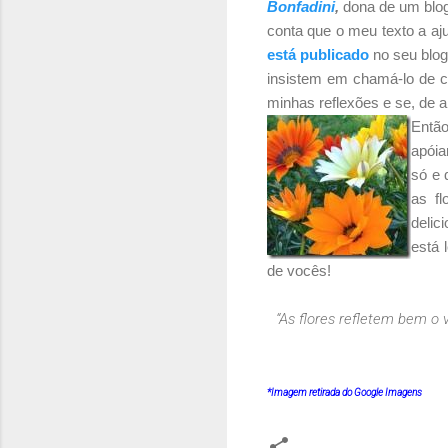
Bonfadini
,
dona de um blo
conta que o meu texto a aj
está publicado
no seu blog
insistem em chamá-lo de c
minhas reflexões e se, de a
Então
apóia
só e 
as f
delic
está 
de vocês!
“As flores refletem bem o
*Imagem retirada do Google Imagens