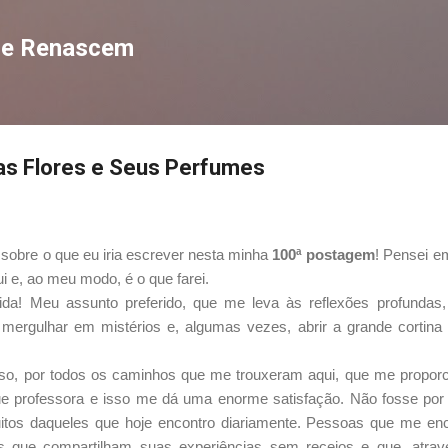
Pular para o conteúdo principal
que Renascem
s Flores e Seus Perfumes
sobre o que eu iria escrever nesta minha
100ª postagem
! Pensei e
i e, ao meu modo, é o que farei.
ida! Meu assunto preferido, que me leva às reflexões profunda
mergulhar em mistérios e, algumas vezes, abrir a grande cortina 
sso, por todos os caminhos que me trouxeram aqui, que me propor
ue professora e isso me dá uma enorme satisfação. Não fosse por
uitos daqueles que hoje encontro diariamente. Pessoas que me 
 que compartilham suas experiências sem receios e que, atrav