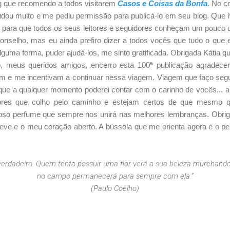
g que recomendo a todos visitarem
Casos e Coisas da Bonfa
. No c
udou muito e me pediu permissão para publicá-lo em seu blog. Que
 para que todos os seus leitores e seguidores conheçam um pouco
onselho, mas eu ainda prefiro dizer a todos vocês que tudo o que 
lguma forma, puder ajudá-los, me sinto gratificada. Obrigada Kátia qu
, meus queridos amigos, encerro esta 100ª publicação agradec
m e me incentivam a continuar nessa viagem. Viagem que faço segu
que a qualquer momento poderei contar com o carinho de vocês... a
lores que colho pelo caminho e estejam certos de que mesmo q
ioso perfume que sempre nos unirá nas melhores lembranças. Obrig
leve e o meu coração aberto. A bússola que me orienta agora é o 
 verdadeiro. Quem tenta possuir uma flor verá a sua beleza murchand
no campo permanecerá para sempre com ela.”
(Paulo Coelho)