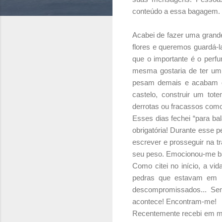
conteúdo a essa bagagem.
Acabei de fazer uma grand
flores e queremos guardá-
que o importante é o perf
mesma gostaria de ter um
pesam demais e acabam dif
castelo, construir um to
derrotas ou fracassos com
Esses dias fechei “para ba
obrigatória! Durante esse 
escrever e prosseguir na t
seu peso. Emocionou-me b
Como citei no início, a vi
pedras que estavam em mi
descompromissados... Sem
acontece! Encontram-me!
Recentemente recebi em m